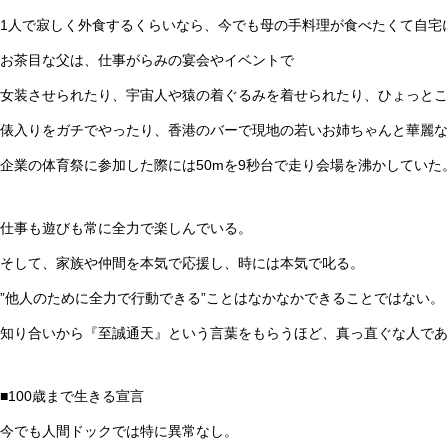
1人で寂しく外食するくらいなら、今でも母の手料理が食べたくて自宅
お茶目な父は、仕事がらみの宴会やイベントで
女装させられたり、宇宙人や猿の着ぐるみを着せられたり、ひょっとこ
俵入りをガチでやったり、香港のバーで現地の若いお姉ちゃんと華麗な
企業の体育祭に参加した際には50mを9秒台で走り会場を沸かしていた
仕事も遊びも常に全力で楽しんでいる。
そして、家族や仲間を本気で応援し、時には本気で叱る。
”他人のために全力で行動できる”ことはなかなかできることではない。
知り合いから『至誠通天』という言葉をもらうほど、真っ直ぐな人であ
■100歳まで生きる宣言
今でも人間ドックでは特に異常なし。