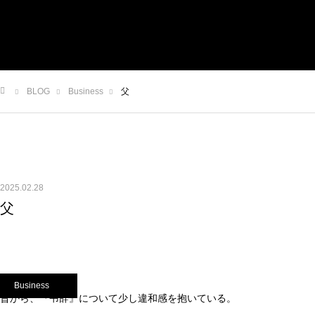
ABOUT
SERVICE
RESULTS
RECRUIT
BLOG
Business
父
CONTACT
ム
2025.02.28
父
Business
昔から、『弔辞』について少し違和感を抱いている。