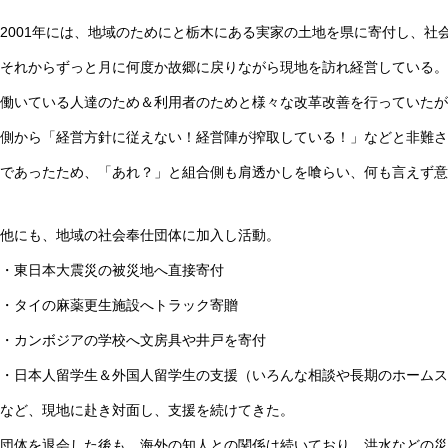
2001年には、地域のためにと栃木にある実家の土地を県に寄付し、社
それからずっと月に何度か故郷に戻りながら現地を訪れ経営している。
働いている人達のため＆利用者のためと様々な改革改善を行っていたが
側から「経営方針に従えない！経営陣が搾取している！」などと非難さ
であったため、「あれ？」と組合側も肩透かしを喰らい、何も言えず意
他にも、地域の社会奉仕団体に加入し活動。
・東日本大震災の被災地へ直接寄付
・タイの麻薬更生施設へトラック寄贈
・カンボジアの学校へ文房具や井戸を寄付
・日本人留学生＆外国人留学生の支援（いろんな相談や長期のホームス
など、現地に赴き対面し、支援を続けてきた。
団体を退会した後も、海外の知人との関係は続いており、洪水などの災