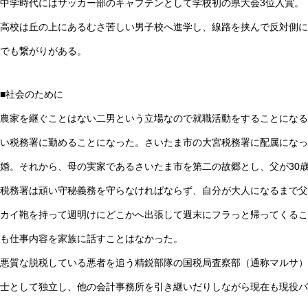
中学時代にはサッカー部のキャプテンとして学校初の県大会3位入賞。
高校は丘の上にあるむさ苦しい男子校へ進学し、線路を挟んで反対側に
でも繋がりがある。
■社会のために
農家を継ぐことはない二男という立場なので就職活動をすることになる
い税務署に勤めることになった。さいたま市の大宮税務署に配属になっ
婚。それから、母の実家であるさいたま市を第二の故郷とし、父が30
税務署は頑い守秘義務を守らなければならず、自分が大人になるまで父
カイ鞄を持って週明けにどこかへ出張して週末にフラっと帰ってくるこ
も仕事内容を家族に話すことはなかった。
悪質な脱税している悪者を追う精鋭部隊の国税局査察部（通称マルサ）
士として独立し、他の会計事務所を引き継いだりしながら現在も現役バ