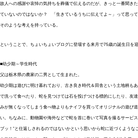
故人への感謝や哀悼の気持ちを葬儀で伝えるのだが、きっと一番聞きた
ていないのではないか？ 「生きているうちに伝えてよ～」って思って
そのような考えを持っている。
ということで、ちょいちょいブログに登場する来月で75歳の誕生日を
■幼少期～学生時代
父は栃木県の農家の二男として生まれた。
幼少期は遊びに明け暮れており、古き良き時代＆田舎という土地柄もあ
で洗って食べたり、蛇を見つけては石を投げつける標的にしたり、友達
みが無くなってしまう食べ物よりもナイフを買ってオリジナルの遊び道
い。ちなみに、動物園や海外などで蛇を首に巻いて写真を撮るサービス
ブッ！”と仕返しされるのではないかという思いから蛇に近づくような