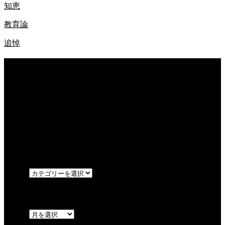
知恵
教育論
追悼
最近の記事
W杯
闘病
兵法
カテゴリー
OPEN
アーカイブ
OPEN