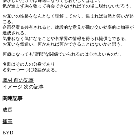
懐かしいだけでは疎遠になってもおかしくはない。
気が進まず胸を張って再会できなければその場に現れないだろう。
お互いの性格をなんとなく理解しており、集まれば自然と笑いが起
こる。
企画発案＆共有されると、建設的な意見が飛び交い効率的に物事が
達成される。
気兼ねなく気になることや各業界の情報を得られ提供もできる。
お互いを気遣い、何かあれば何かできることはないかと思う。
何歳になっても”野郎”な関係でいられるのは心地よいものだ。
名刺はその人の分身であり
名刺一つ一つに物語がある。
取材
前の記事
イメージ
次の記事
関連記事
成長
孤高
BYD