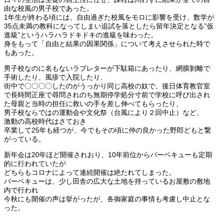
由な校風の男子校であった。
1年生が終わる頃には、自由過ぎた校風をモロに影響を受け、数学が
35点未満の教科になってしまい追試を落としたら留年決定となる”仮
進級”というハラハラドキドキの進級を味わった。
身をもって「自由と結果の因果関係」について考えさせられた時で
もあった。
男子校なのに名もないラブレターが下駄箱にあったり、網膜剝離で
手術したり、風疹で入院したり、
街中で〇〇〇〇したのがうっかり同じ高校の奴で、後日体育教官室
で長時間正座で尋問されのち無期停学処分寸前で学校に呼び出され
た母親と当時の担任に救いの手を差し伸べてもらったり、
男子校ならではの運動会や文化祭（台風により２回中止）など、
激動の高校時代はさておき
卒業して25年も経つが、今でもその頃に仲の良かった野郎どもと繋
がっている。
新年会は20年ほど開催されおり、10年前位からバーベキューも定期
的に行われていたが
どちらもコロナによって連続開催は絶たれてしまった。
バーベキューは、少し田舎の広大な土地を持っているお屋敷の敷地
内で行われ
今秋にも開催の声は挙がったが、各御家庭の事情も考慮し中止とな
った。