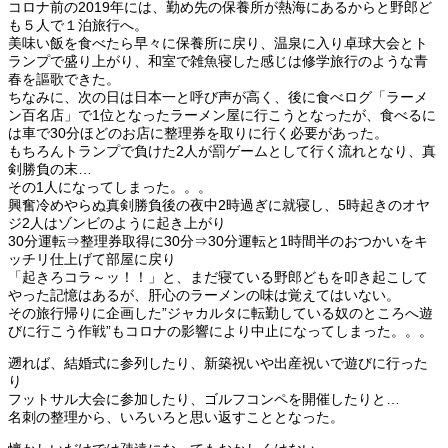
コロナ前の2019年には、勤め先の保養所が熱海にあるからと野郎ど
も５人で１泊旅行へ。
美味い飯を食べたら早々に保養所に戻り、温泉に入り卓球大会とト
ランプで盛り上がり、和室で雑魚寝した感じは修学旅行のような青
春を謳歌できた。
ちなみに、次の日は日本一と呼び声が高く、後に食べログ「ラーメ
ン百名店」で1位となったラーメン屋に行こうとなったが、食べるに
は車で30分ほどのお店に整理券を取りに行く必要があった。
もちろんトランプで負けた2人が罰ゲームとして行く流れとなり、真
剣勝負の末…
その1人になってしまった。。。
興奮冷めやらぬ真剣勝負後の夜中2時過ぎに就寝し、5時起きのオヤ
ジ2人はゾンビのように起き上がり
30分運転⇒整理券取得に30分⇒30分運転と1時間半のおつかいをキ
ッチリ仕上げて部屋に戻り
「起きろコラ～ッ！！」と、まだ寝ている野郎どもを叩き起こして
やった記憶はあるが、肝心のラーメンの味は覚えてはいない。
その旅行帰りに企画した”ジャカルタに転勤している奴のところへ遊
びに行こう作戦”もコロナの影響により中止になってしまった。。。
遡れば、結婚式に参列したり、新築祝いや出産祝いで遊びに行った
り
フットサル大会に参加したり、ゴルフコンペを開催したりと…
名刺の整理から、いろいろと思い返すこととなった。