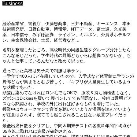
Business
経済産業省、警視庁、伊藤忠商事、三井不動産、キーエンス、本田
技術研究所、日野自動車、博報堂、NTTデータ、富士通、久光製
薬、日本信号、みずほ証券、ライオン、ミルボン、外資系ホテルマ
ン、生命保険会社、士業、経営者など…
名刺を整理したところ、高校時代の同級生達をグループ分けしたら
こんな感じだった。学生時代の野郎どもからは想像つかないが、ち
ゃんと仕事しているんだなと改めて思った。
通っていた高校は男子高で制服は学ラン。
一学年で400人ほど在籍していたので、入学式など体育館に学ランの
野郎どもが集まるとむさ苦しく、ゴキブリが大量発生しているよう
な状態であった。
頭髪は染めてなければロン毛でもOKで、服装＆持ち物検査もなく、
ズボンはDickiesを履いて腰パンしてても問題なし。校内は透明ピア
スなら黙認され、学校の外に出れば好きなものを着けていた。
授業中はウォークマンで音楽を聴いていようが漫画を読んでいよう
が注意はされず、寝てても起こされることはない放置プレイだっ
た。
最低出席日数をクリアし、中間＆期末テストの各教科年間平均点が
35点以上取れれば進級が確約される。
日々の生活は生徒の自主性に任せ、課程は問わずに結果が全ての自