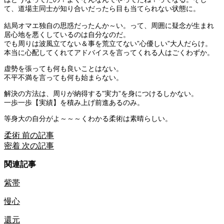
て、道場主同士が知り合いだったら目も当てられない状態に。
結局オマエ独自の思惑だったんか～い。って、周囲に疑念が生まれ
居心地を悪くしているのは自分なのだ。
でも周りは波風立てない＆事を荒立てない”心優しい”大人だらけ。
本当に心配してくれてアドバイスを言ってくれる人はごくわずか。
虚勢を張っても何も良いことはない。
不平不満を言っても何も始まらない。
解決の方法は、周りが納得する”実力”を身につけるしかない。
一歩一歩【実績】を積み上げ前進あるのみ。
等身大の自分がよ～～～くわかる柔術は素晴らしい。
柔術
前の記事
密着
次の記事
関連記事
紫帯
慢心
還元