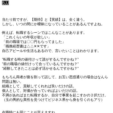
BJJ
当たり前ですが、【期待】と【実績】は、全く違う。
しかし、いつの間にか曖昧になっていることがあるんですよね。
例えば、転職するシーンではこんなことがあります。
「これくらいの年収が欲しい」
「前の職場では〇〇円もらってました」
「職務経歴書は△△✕✕です」
自己アピールや生活もあるので、言いたいことはわかります。
”転職する時の値付けって誰がするんですかね？”
”前の職場の値付けって合っているんですかね？”
”経験してきたことは必ず活かせるんですかね？”
もちろん両者が腹を割って話して、お互い思惑通りの場合はなんら
問題は無い。
組織として、貢献してくれれば良いだけの話。
個人として、対価が合っていればよいだけの話。
不満があればまた転職するか、自分で事業を起こすかの２択だけ。
（玉の輿的な異性を見つけてビジネス界から身を引くのもアリ）
在職時にも同じことが言えますね。