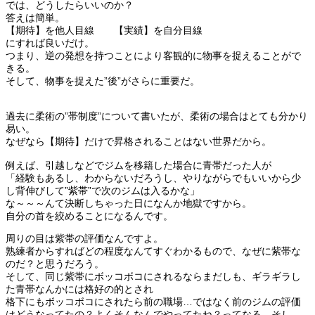
では、どうしたらいいのか？
答えは簡単。
【期待】を他人目線 【実績】を自分目線
にすれば良いだけ。
つまり、逆の発想を持つことにより客観的に物事を捉えることがで
きる。
そして、物事を捉えた”後”がさらに重要だ。
過去に柔術の”帯制度”について書いたが、柔術の場合はとても分かり
易い。
なぜなら【期待】だけで昇格されることはない世界だから。
例えば、引越しなどでジムを移籍した場合に青帯だった人が
「経験もあるし、わからないだろうし、やりながらでもいいから少
し背伸びして”紫帯”で次のジムは入るかな」
な～～～んて決断しちゃった日になんか地獄ですから。
自分の首を絞めることになるんです。
周りの目は紫帯の評価なんですよ。
熟練者からすればどの程度なんてすぐわかるもので、なぜに紫帯な
のだ？と思うだろう。
そして、同じ紫帯にボッコボコにされるならまだしも、ギラギラし
た青帯なんかには格好の的とされ
格下にもボッコボコにされたら前の職場…ではなく前のジムの評価
はどうなってたの？よくそんなんでやってたね？ってなる。そし