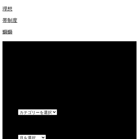
理想
帯制度
鰤鰤
最近の記事
W杯
闘病
兵法
カテゴリー
OPEN
アーカイブ
OPEN