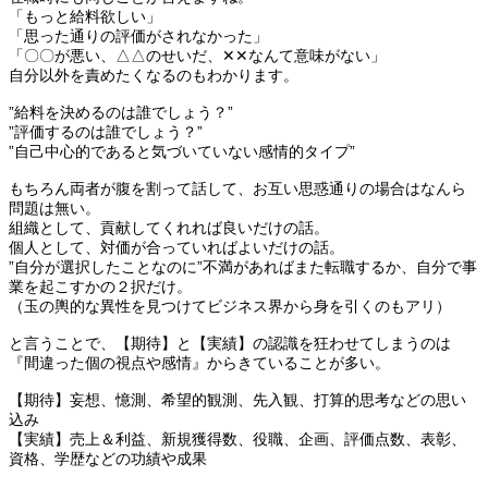
「もっと給料欲しい」
「思った通りの評価がされなかった」
「〇〇が悪い、△△のせいだ、✕✕なんて意味がない」
自分以外を責めたくなるのもわかります。
”給料を決めるのは誰でしょう？”
”評価するのは誰でしょう？”
”自己中心的であると気づいていない感情的タイプ”
もちろん両者が腹を割って話して、お互い思惑通りの場合はなんら
問題は無い。
組織として、貢献してくれれば良いだけの話。
個人として、対価が合っていればよいだけの話。
”自分が選択したことなのに”不満があればまた転職するか、自分で事
業を起こすかの２択だけ。
（玉の輿的な異性を見つけてビジネス界から身を引くのもアリ）
と言うことで、【期待】と【実績】の認識を狂わせてしまうのは
『間違った個の視点や感情』からきていることが多い。
【期待】妄想、憶測、希望的観測、先入観、打算的思考などの思い
込み
【実績】売上＆利益、新規獲得数、役職、企画、評価点数、表彰、
資格、学歴などの功績や成果